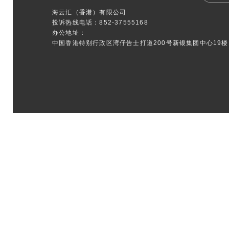
海云汇（香港）有限公司
投诉热线电话：852-37555168
办公地址：
中国香港特别行政区湾仔告士打道200号新银集团中心19楼1
本网页记载的资料仅供一般参考之用，不应视为专业意见。请翻阅此等
本网页介绍的产品和服务仅适用于法律上接受本公司提供此等产品和
本网页资料并不对